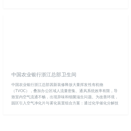
中国农业银行浙江总部卫生间
中国农业银行浙江总部因新装修释放大量挥发性有机物
（TVOC），叠加办公区域人流量密集、通风系统效率有限，导
致室内空气流通不畅，出现异味和细菌滋生问题。为改善环境，
园区引入空气净化片与雾化装置组合方案：通过化学催化分解技
术，针对性处理甲醛、苯系物等TVOC污染源，同步杀灭空气中
浮游细菌，24小时内异味残留率下降90%，空气质量检测数据全
面达标。该方案无需改造现有通风设施，实现低成本高效治理，
现已成为总部日常空气维护的标准化流程，保障员工健康与办公