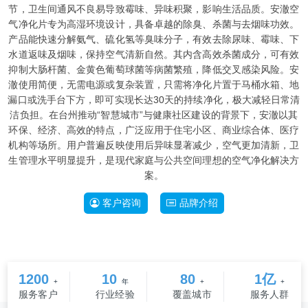
节，卫生间通风不良易导致霉味、异味积聚，影响生活品质。安澈空
气净化片专为高湿环境设计，具备卓越的除臭、杀菌与去烟味功效。
产品能快速分解氨气、硫化氢等臭味分子，有效去除尿味、霉味、下
水道返味及烟味，保持空气清新自然。其内含高效杀菌成分，可有效
抑制大肠杆菌、金黄色葡萄球菌等病菌繁殖，降低交叉感染风险。安
澈使用简便，无需电源或复杂装置，只需将净化片置于马桶水箱、地
漏口或洗手台下方，即可实现长达30天的持续净化，极大减轻日常清
洁负担。在台州推动“智慧城市”与健康社区建设的背景下，安澈以其
环保、经济、高效的特点，广泛应用于住宅小区、商业综合体、医疗
机构等场所。用户普遍反映使用后异味显著减少，空气更加清新，卫
生管理水平明显提升，是现代家庭与公共空间理想的空气净化解决方
案。
客户咨询
品牌介绍
1200
10
80
1亿
+
年
+
+
服务客户
行业经验
覆盖城市
服务人群