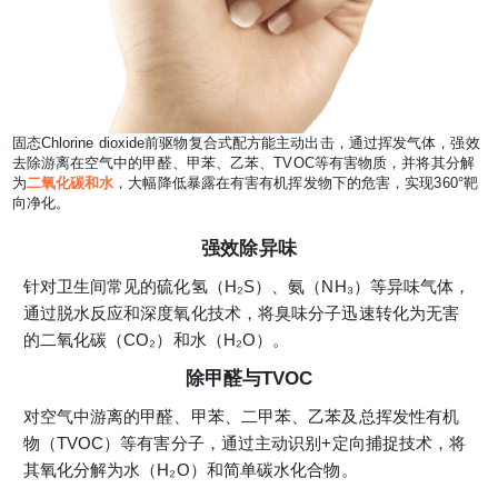
固态Chlorine dioxide前驱物复合式配方能主动出击，通过挥发气体，强效
去除游离在空气中的甲醛、甲苯、乙苯、TVOC等有害物质，并将其分解
为
二氧化碳和水
，大幅降低暴露在有害有机挥发物下的危害，实现360°靶
向净化。
强效除异味
针对卫生间常见的硫化氢（H₂S）、氨（NH₃）等异味气体，
通过脱水反应和深度氧化技术，将臭味分子迅速转化为无害
的二氧化碳（CO₂）和水（H₂O）。
除甲醛与TVOC
对空气中游离的甲醛、甲苯、二甲苯、乙苯及总挥发性有机
物（TVOC）等有害分子，通过主动识别+定向捕捉技术，将
其氧化分解为水（H₂O）和简单碳水化合物。