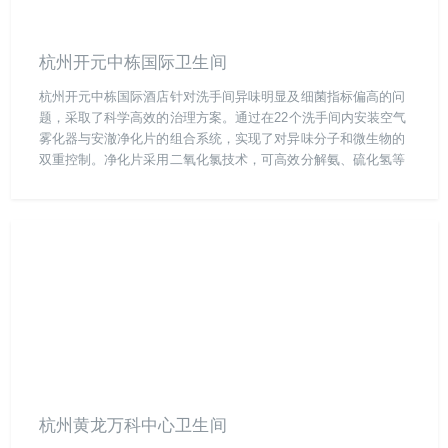
杭州开元中栋国际卫生间
杭州开元中栋国际酒店针对洗手间异味明显及细菌指标偏高的问
题，采取了科学高效的治理方案。通过在22个洗手间内安装空气
雾化器与安澈净化片的组合系统，实现了对异味分子和微生物的
双重控制。净化片采用二氧化氯技术，可高效分解氨、硫化氢等
挥发性有机物（VOCs），同时杀灭大肠杆菌、金黄色葡萄球菌
等常见致病菌，从源头消除异味并降低细菌浓度。经过一段时间
的运行，洗手间空气清新度显著提升，异味残留率下降90%以
上，细菌检测值符合国家公共场所卫生标准，为宾客营造了更洁
净、舒适的如厕环境。
杭州黄龙万科中心卫生间