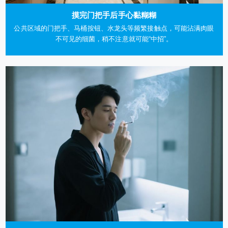
摸完门把手后手心黏糊糊
公共区域的门把手、马桶按钮、水龙头等频繁接触点，可能沾满肉眼
不可见的细菌，稍不注意就可能“中招”。