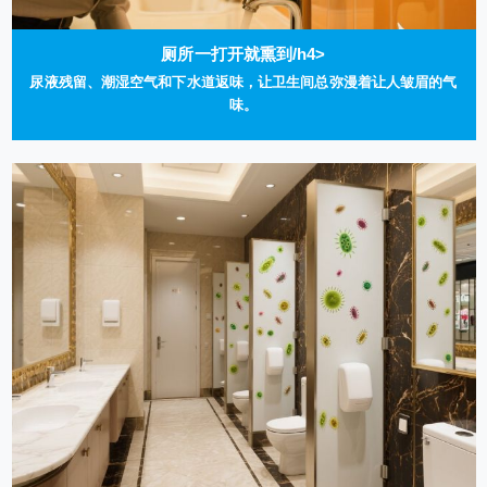
厕所一打开就熏到/h4>
尿液残留、潮湿空气和下水道返味，让卫生间总弥漫着让人皱眉的气
味。