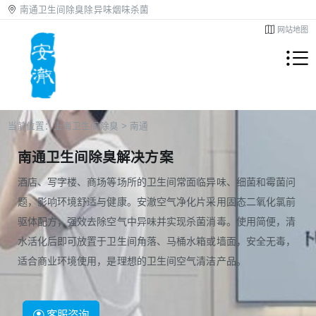
南通卫生间除臭除异味烟味杀菌
网站地图
当前位置：
上海卫生间除臭
>
南通
南通卫生间除臭解决方案
酒店、写字楼、商场等场所的卫生间常面临异味、细菌和霉菌问
题，影响环境舒适与健康。安澈空气净化片采用固态二氧化氯前
驱体配方，强效去除空气中异味并实现杀菌消毒。使用简便，清
水活化后即可放置于卫生间角落、马桶水箱或墙面，安全无毒，
适合商业环境使用，是理想的卫生间空气清洁产品。
客服咨询