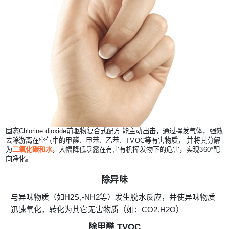
固态Chlorine dioxide前驱物复合式配方 能主动出击，通过挥发气体，强效
去除游离在空气中的甲醛、甲苯、乙苯、TVOC等有害物质， 并将其分解
为
二氧化碳和水
，大幅降低暴露在有害有机挥发物下的危害，实现360°靶
向净化。
除异味
与异味物质（如H2S,-NH2等）发生脱水反应，并使异味物质
迅速氧化，转化为其它无害物质（如：CO2,H2O）
除甲醛,TVOC