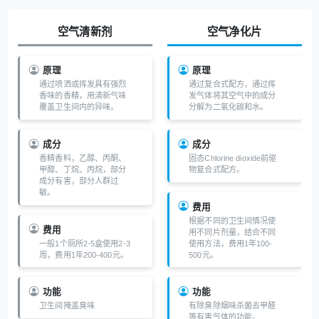
空气清新剂
空气净化片
原理
原理
通过喷洒或挥发具有强烈
通过复合式配方，通过挥
香味的香精，用清新气味
发气体将其空气中的成分
覆盖卫生间内的异味。
分解为二氧化碳和水。
成分
成分
香精香料，乙醇、丙酮、
固态Chlorine dioxide前驱
甲醇、丁烷、丙烷，部分
物复合式配方。
成分有害，部分人群过
敏。
费用
根据不同的卫生间情况使
费用
用不同片剂量，结合不同
一般1个厕所2-5盒使用2-3
使用方法，费用1年100-
周，费用1年200-400元。
500元。
功能
功能
卫生间掩盖臭味
有除臭除烟味杀菌去甲醛
等有害气体的功能。