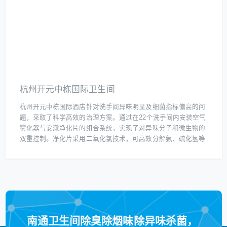
杭州开元中栋国际卫生间
杭州开元中栋国际酒店针对洗手间异味明显及细菌指标偏高的问
题，采取了科学高效的治理方案。通过在22个洗手间内安装空气
雾化器与安澈净化片的组合系统，实现了对异味分子和微生物的
双重控制。净化片采用二氧化氯技术，可高效分解氨、硫化氢等
挥发性有机物（VOCs），同时杀灭大肠杆菌、金黄色葡萄球菌
等常见致病菌，从源头消除异味并降低细菌浓度。经过一段时间
的运行，洗手间空气清新度显著提升，异味残留率下降90%以
上，细菌检测值符合国家公共场所卫生标准，为宾客营造了更洁
净、舒适的如厕环境。
南通卫生间除臭除烟味除异味杀菌，