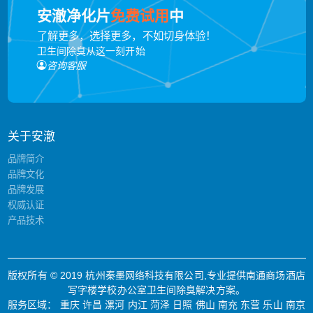
安澈净化片
免费试用
中
了解更多，选择更多，不如切身体验！
卫生间除臭从这一刻开始
咨询客服
关于安澈
品牌简介
品牌文化
品牌发展
权威认证
产品技术
版权所有 © 2019 杭州秦墨网络科技有限公司,专业提供南通商场酒店
写字楼学校办公室卫生间除臭解决方案。
服务区域：
重庆
许昌
漯河
内江
菏泽
日照
佛山
南充
东营
乐山
南京