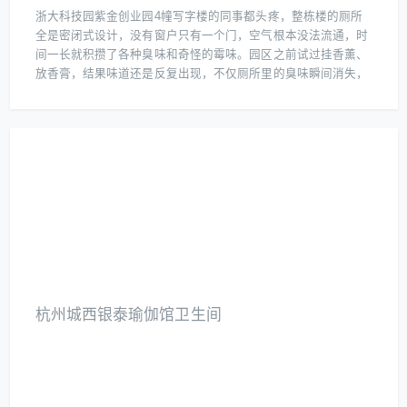
浙大科技园紫金创业园4幢写字楼的同事都头疼，整栋楼的厕所
全是密闭式设计，没有窗户只有一个门，空气根本没法流通，时
间一长就积攒了各种臭味和奇怪的霉味。园区之前试过挂香薰、
放香膏，结果味道还是反复出现，不仅厕所里的臭味瞬间消失，
连角落里的霉味都被“吃掉”了，关键是检测报告还显示细菌数量
降到了安全标准。现在园区直接把这套方案定为长期解决方案，
每天定时投放，员工再也没人吐槽厕所味道了，连保洁都夸这方
法省事又高效，毕竟咱们的产品既除臭又能杀菌，关键是无化学
残留，特别适合这种人流密集的办公环境。
杭州城西银泰瑜伽馆卫生间