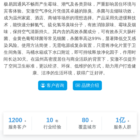
极易因通风不畅而产生霉味、潮气及各类异味，严重影响居住环境与
宾客体验。安澈空气净化片凭借其卓越的除臭、杀菌与去烟味功效，
成为温州家庭、酒店、商铺等场所的理想选择。产品采用先进缓释技
术，能快速分解氨气、硫化氢等臭味分子，有效消除尿味、霉味及烟
味，保持空气清新持久。其内含的高效杀菌成分，可有效杀灭大肠杆
菌、金黄色葡萄球菌等常见细菌，杀菌率高达99%，显著降低交叉感
染风险。使用方法简便，无需电源或复杂装置，只需将净化片置于卫
生间角落、马桶水箱或下水口附近，即可持续释放净化因子，作用时
间长达30天。在温州高密度居住与商业活跃的背景下，安澈不仅提升
了空间卫生标准，更以经济、环保、低维护的方式，助力用户打造健
康、洁净的生活环境，获得广泛好评。
客户咨询
品牌介绍
1200
10
80
1亿
+
年
+
+
服务客户
行业经验
覆盖城市
服务人群