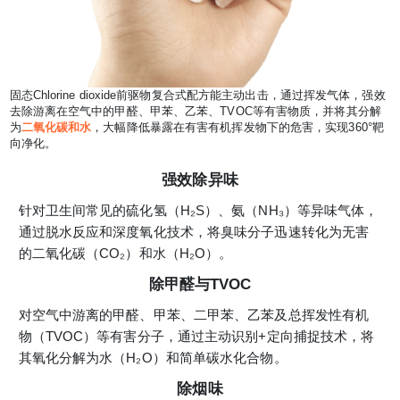
固态Chlorine dioxide前驱物复合式配方能主动出击，通过挥发气体，强效
去除游离在空气中的甲醛、甲苯、乙苯、TVOC等有害物质，并将其分解
为
二氧化碳和水
，大幅降低暴露在有害有机挥发物下的危害，实现360°靶
向净化。
强效除异味
针对卫生间常见的硫化氢（H₂S）、氨（NH₃）等异味气体，
通过脱水反应和深度氧化技术，将臭味分子迅速转化为无害
的二氧化碳（CO₂）和水（H₂O）。
除甲醛与TVOC
对空气中游离的甲醛、甲苯、二甲苯、乙苯及总挥发性有机
物（TVOC）等有害分子，通过主动识别+定向捕捉技术，将
其氧化分解为水（H₂O）和简单碳水化合物。
除烟味