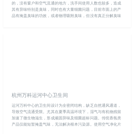
的，没有窗户和空气流通的地方，洗手间使用人数也较多，造成
其有异味特别是臭味，同时也有大量细菌问题，目前市面上的产
品有掩盖臭味的功效，或者物理吸附臭味，但没有真正分解臭味
和杀菌的产品，所以客户选择了我们帮助解决其洗手间臭味和细
菌问题。
杭州万科运河中心卫生间
运河万科中心的卫生间设计为全密闭结构，缺乏自然通风通道，
导致空气流通受限。尤其在夏季高温环境下，湿气与有机物残留
加速了微生物滋生，形成顽固异味及细菌超标问题。传统香氛类
产品仅能短暂掩盖气味，无法解决根本污染源。使用空气净化片
进行系统治理，利用二氧化氯的强氧化特性，可针对性分解氨、