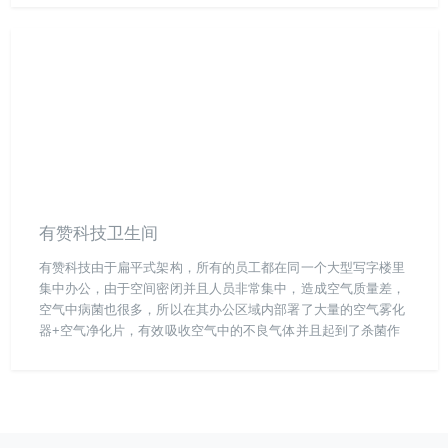
硫化氢等异味分子，并杀灭大肠杆菌、金黄色葡萄球菌等常见致
病菌。投放后24小时内异味强度下降85%，细菌总数降至国家标
准限值以下。该方案无需改造通风设施，仅通过片剂释放活性成
分即可实现持续净化，兼顾成本控制与长效治理需求。
有赞科技卫生间
有赞科技由于扁平式架构，所有的员工都在同一个大型写字楼里
集中办公，由于空间密闭并且人员非常集中，造成空气质量差，
空气中病菌也很多，所以在其办公区域内部署了大量的空气雾化
器+空气净化片，有效吸收空气中的不良气体并且起到了杀菌作
用，从而大大的改善空气质量。同时在其卫生间也布置了雾化器
+空气净化片解决其臭味和细菌的问题。