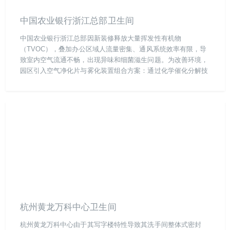
中国农业银行浙江总部卫生间
中国农业银行浙江总部因新装修释放大量挥发性有机物
（TVOC），叠加办公区域人流量密集、通风系统效率有限，导
致室内空气流通不畅，出现异味和细菌滋生问题。为改善环境，
园区引入空气净化片与雾化装置组合方案：通过化学催化分解技
术，针对性处理甲醛、苯系物等TVOC污染源，同步杀灭空气中
浮游细菌，24小时内异味残留率下降90%，空气质量检测数据全
面达标。该方案无需改造现有通风设施，实现低成本高效治理，
现已成为总部日常空气维护的标准化流程，保障员工健康与办公
环境舒适度。
杭州黄龙万科中心卫生间
杭州黄龙万科中心由于其写字楼特性导致其洗手间整体式密封