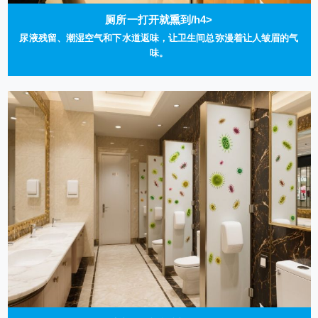
厕所一打开就熏到/h4>
尿液残留、潮湿空气和下水道返味，让卫生间总弥漫着让人皱眉的气
味。