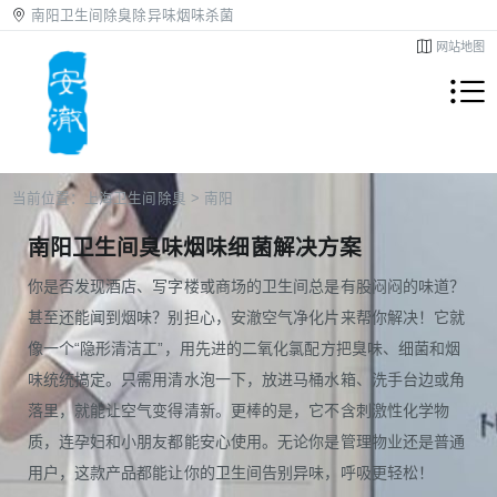
南阳卫生间除臭除异味烟味杀菌
网站地图
当前位置：
上海卫生间除臭
>
南阳
南阳卫生间臭味烟味细菌解决方案
你是否发现酒店、写字楼或商场的卫生间总是有股闷闷的味道？
甚至还能闻到烟味？别担心，安澈空气净化片来帮你解决！它就
像一个“隐形清洁工”，用先进的二氧化氯配方把臭味、细菌和烟
味统统搞定。只需用清水泡一下，放进马桶水箱、洗手台边或角
落里，就能让空气变得清新。更棒的是，它不含刺激性化学物
质，连孕妇和小朋友都能安心使用。无论你是管理物业还是普通
用户，这款产品都能让你的卫生间告别异味，呼吸更轻松！