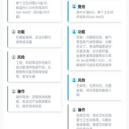
单个卫生间需2-5盒/月，
费用
每盒约5-10元年成本约
200-400元（按3盒/月计
单片价格6元，单个卫生间
算）
年成本约100-300元
功能
功能
仅掩盖臭味，无法分解污
除臭：分解硫化氢、氨气
染物或杀菌
等恶臭气体除烟味：分解
尼古丁、焦油等烟雾成分
杀菌消毒：对大肠杆菌、
金黄色葡萄球菌等杀灭率
风险
99.9%去甲醛/TVOC：分
丁烷、丙烷等溶剂可能引
解装修污染及有机挥发物
发过敏或呼吸道不适，长
期使用可能导致嗅觉疲
劳，甚至头痛
风险
无毒性，无荧光剂、无重
金属，适合母婴及敏感人
操作
群
操作简单：定期喷洒或更
换，挥发式产品需频繁补
货，维护成本较高
操作
轻度空间：清水活化后放
置于卫生间角落、马桶水
箱或墙面；重度空间配合