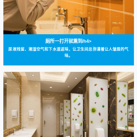
厕所一打开就熏到/h4>
尿液残留、潮湿空气和下水道返味，让卫生间总弥漫着让人皱眉的气
味。