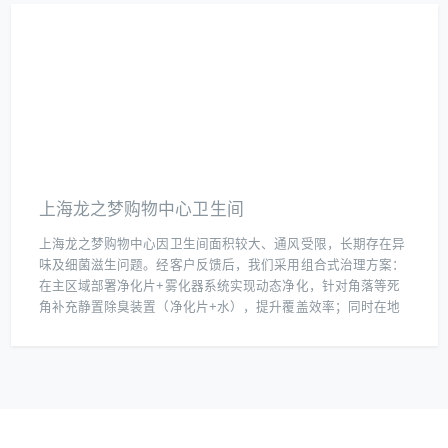
上海龙之梦购物中心卫生间
上海龙之梦购物中心因卫生间面积较大、通风受限，长期存在异
味及细菌滋生问题。经客户反馈后，我们采用组合式治理方案：
在主区域部署净化片+雾化器系统实现动态净化，针对角落等死
角补充静置除臭装置（净化片+水），提升覆盖效率；同时在地
下停车场污水池加装净化片+雾化器，同步解决污水异味扩散问
题。该方案通过多点位协同作业，24小时内异味强度下降80%，
细菌总数降至国标限值以下，显著改善卫生环境，现已成为商场
日常空气维护的标准化流程。