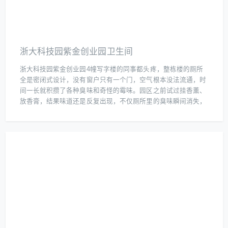
浙大科技园紫金创业园卫生间
浙大科技园紫金创业园4幢写字楼的同事都头疼，整栋楼的厕所
全是密闭式设计，没有窗户只有一个门，空气根本没法流通，时
间一长就积攒了各种臭味和奇怪的霉味。园区之前试过挂香薰、
放香膏，结果味道还是反复出现，不仅厕所里的臭味瞬间消失，
连角落里的霉味都被“吃掉”了，关键是检测报告还显示细菌数量
降到了安全标准。现在园区直接把这套方案定为长期解决方案，
每天定时投放，员工再也没人吐槽厕所味道了，连保洁都夸这方
法省事又高效，毕竟咱们的产品既除臭又能杀菌，关键是无化学
残留，特别适合这种人流密集的办公环境。