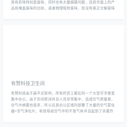
其有异味特别是臭味，同时也有大量细菌问题，目前市面上的产
品有掩盖臭味的功效，或者物理吸附臭味，但没有真正分解臭味
和杀菌的产品，所以客户选择了我们帮助解决其洗手间臭味和细
菌问题。
有赞科技卫生间
有赞科技由于扁平式架构，所有的员工都在同一个大型写字楼里
集中办公，由于空间密闭并且人员非常集中，造成空气质量差，
空气中病菌也很多，所以在其办公区域内部署了大量的空气雾化
器+空气净化片，有效吸收空气中的不良气体并且起到了杀菌作
用，从而大大的改善空气质量。同时在其卫生间也布置了雾化器
+空气净化片解决其臭味和细菌的问题。