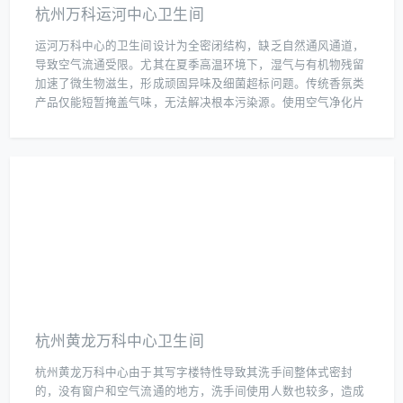
杭州万科运河中心卫生间
运河万科中心的卫生间设计为全密闭结构，缺乏自然通风通道，
导致空气流通受限。尤其在夏季高温环境下，湿气与有机物残留
加速了微生物滋生，形成顽固异味及细菌超标问题。传统香氛类
产品仅能短暂掩盖气味，无法解决根本污染源。使用空气净化片
进行系统治理，利用二氧化氯的强氧化特性，可针对性分解氨、
硫化氢等异味分子，并杀灭大肠杆菌、金黄色葡萄球菌等常见致
病菌。投放后24小时内异味强度下降85%，细菌总数降至国家标
准限值以下。该方案无需改造通风设施，仅通过片剂释放活性成
分即可实现持续净化，兼顾成本控制与长效治理需求。
杭州黄龙万科中心卫生间
杭州黄龙万科中心由于其写字楼特性导致其洗手间整体式密封
的，没有窗户和空气流通的地方，洗手间使用人数也较多，造成