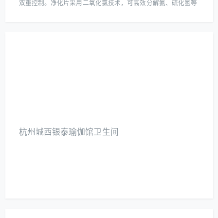
双重控制。净化片采用二氧化氯技术，可高效分解氨、硫化氢等
挥发性有机物（VOCs），同时杀灭大肠杆菌、金黄色葡萄球菌
等常见致病菌，从源头消除异味并降低细菌浓度。经过一段时间
的运行，洗手间空气清新度显著提升，异味残留率下降90%以
上，细菌检测值符合国家公共场所卫生标准，为宾客营造了更洁
净、舒适的如厕环境。
杭州城西银泰瑜伽馆卫生间