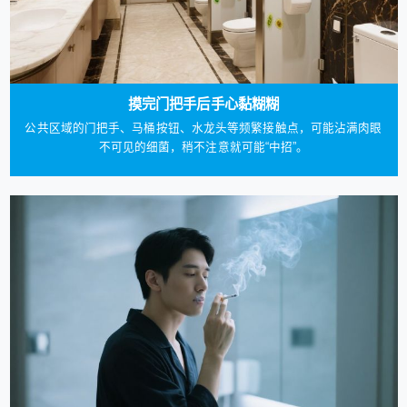
摸完门把手后手心黏糊糊
公共区域的门把手、马桶按钮、水龙头等频繁接触点，可能沾满肉眼
不可见的细菌，稍不注意就可能“中招”。