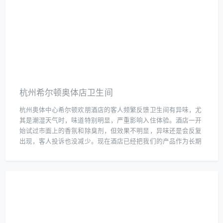
杭州希尔顿奥体店卫生间
杭州奥体中心希尔顿欢朋酒店的客人频繁反馈卫生间有异味，尤
其是潮湿天气时，味道特别明显，严重影响入住体验。酒店一开
始试过市面上的香氛和除臭剂，但效果不明显，异味还是会反复
出现，客人投诉也没减少。现在酒店已经把我们的产品作为长期
解决方案，每天定点投放，卫生间的空气变得清新自然，客人再
也没提过异味问题，连保洁阿姨都说打扫起来更轻松了。毕竟咱
们的产品既能除臭又能杀菌，关键是安全无刺激，特别适合这种
人流密集的公共场所。