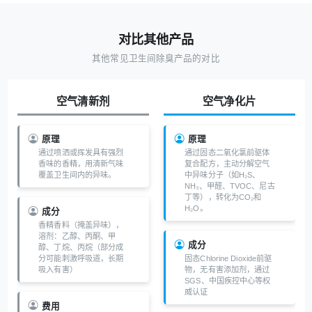
对比其他产品
其他常见卫生间除臭产品的对比
空气清新剂
空气净化片
原理
原理
通过喷洒或挥发具有强烈
通过固态二氧化氯前驱体
香味的香精，用清新气味
复合配方，主动分解空气
覆盖卫生间内的异味。
中异味分子（如H₂S、
NH₃、甲醛、TVOC、尼古
丁等），转化为CO₂和
H₂O。
成分
香精香料（掩盖异味），
溶剂：乙醇、丙酮、甲
成分
醇、丁烷、丙烷（部分成
分可能刺激呼吸道，长期
固态Chlorine Dioxide前驱
吸入有害）
物，无有害添加剂，通过
SGS、中国疾控中心等权
威认证
费用