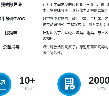
强效除异味
针对卫生间常见的硫化氢（H₂S）、氨（
术，将臭味分子迅速转化为无害的二氧化碳
除甲醛与TVOC
对空气中游离的甲醛、甲苯、二甲苯、乙
过主动识别+定向捕捉技术，将其氧化分
除烟味
针对尼古丁、烟碱、醛类、酮类、芳香烃
害物质。
杀菌消毒
通过释放活性氧原子，穿透细菌和病毒的
微生物活性。
10+
200
行业经验
卫生间