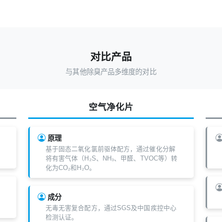
对比产品
与其他除臭产品多维度的对比
空气净化片
原理
基于固态二氧化氯前驱体配方，通过催化分解
将有害气体（H₂S、NH₃、甲醛、TVOC等）转
化为CO₂和H₂O。
成分
无毒无害复合配方，通过SGS及中国疾控中心
检测认证。