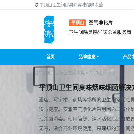
平顶山卫生间除臭除异味烟味杀菌
空气净化片
平顶山
卫生间除臭除异味杀菌服务商
首页
品牌信息
产品
当前位置：
上海卫生间除臭
>
平顶山
平顶山卫生间臭味烟味细菌解决
酒店、写字楼、商场等场所的卫生间常面临
适与健康。安澈空气净化片采用固态二氧化
现杀菌消毒。使用简便，清水活化后即可放
无毒，适合商业环境使用，是理想的卫生间