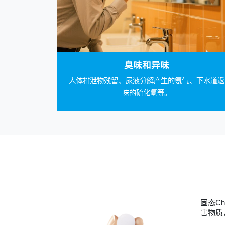
臭味和异味
人体排泄物残留、尿液分解产生的氨气、下水道返
味的硫化氢等。
固态C
害物质