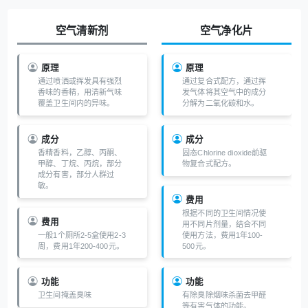
空气清新剂
空气净化片
原理
原理
通过喷洒或挥发具有强烈
通过复合式配方，通过挥
香味的香精，用清新气味
发气体将其空气中的成分
覆盖卫生间内的异味。
分解为二氧化碳和水。
成分
成分
香精香料，乙醇、丙酮、
固态Chlorine dioxide前驱
甲醇、丁烷、丙烷，部分
物复合式配方。
成分有害，部分人群过
敏。
费用
根据不同的卫生间情况使
费用
用不同片剂量，结合不同
一般1个厕所2-5盒使用2-3
使用方法，费用1年100-
周，费用1年200-400元。
500元。
功能
功能
卫生间掩盖臭味
有除臭除烟味杀菌去甲醛
等有害气体的功能。