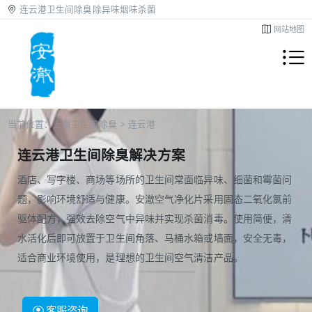
连云港卫生间除臭除异味烟味杀菌
网站地图
当前位置：
上海卫生间除臭
>
连云港
连云港卫生间除臭解决方案
酒店、写字楼、商场等场所的卫生间常面临异味、细菌和霉菌问
题，影响环境舒适与健康。安澈空气净化片采用固态二氧化氯前
驱体配方，强效去除空气中异味并实现杀菌消毒。使用简便，清
水活化后即可放置于卫生间角落、马桶水箱或墙面，安全无毒，
适合商业环境使用，是理想的卫生间空气清洁产品。
客服咨询