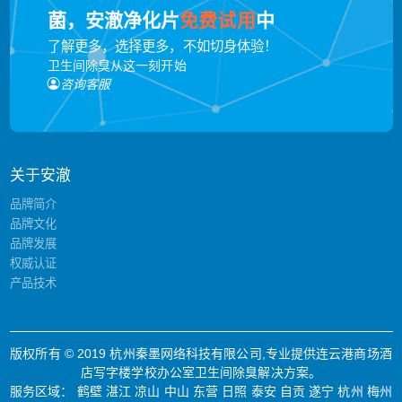
菌，安澈净化片
免费试用
中
了解更多，选择更多，不如切身体验！
卫生间除臭从这一刻开始
咨询客服
关于安澈
品牌简介
品牌文化
品牌发展
权威认证
产品技术
版权所有 © 2019 杭州秦墨网络科技有限公司,专业提供连云港商场酒
店写字楼学校办公室卫生间除臭解决方案。
服务区域：
鹤壁
湛江
凉山
中山
东营
日照
泰安
自贡
遂宁
杭州
梅州