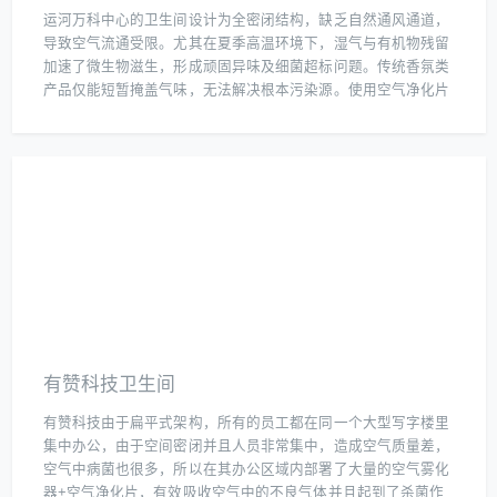
运河万科中心的卫生间设计为全密闭结构，缺乏自然通风通道，
导致空气流通受限。尤其在夏季高温环境下，湿气与有机物残留
加速了微生物滋生，形成顽固异味及细菌超标问题。传统香氛类
产品仅能短暂掩盖气味，无法解决根本污染源。使用空气净化片
进行系统治理，利用二氧化氯的强氧化特性，可针对性分解氨、
硫化氢等异味分子，并杀灭大肠杆菌、金黄色葡萄球菌等常见致
病菌。投放后24小时内异味强度下降85%，细菌总数降至国家标
准限值以下。该方案无需改造通风设施，仅通过片剂释放活性成
分即可实现持续净化，兼顾成本控制与长效治理需求。
有赞科技卫生间
有赞科技由于扁平式架构，所有的员工都在同一个大型写字楼里
集中办公，由于空间密闭并且人员非常集中，造成空气质量差，
空气中病菌也很多，所以在其办公区域内部署了大量的空气雾化
器+空气净化片，有效吸收空气中的不良气体并且起到了杀菌作