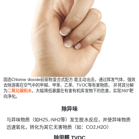
固态Chlorine dioxide前驱物复合式配方 能主动出击，通过挥发气体，强效
去除游离在空气中的甲醛、甲苯、乙苯、TVOC等有害物质， 并将其分解
为
二氧化碳和水
，大幅降低暴露在有害有机挥发物下的危害，实现360°靶
向净化。
除异味
与异味物质（如H2S,-NH2等）发生脱水反应，并使异味物质
迅速氧化，转化为其它无害物质（如：CO2,H2O）
除甲醛,TVOC