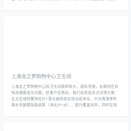
用，从而大大的改善空气质量。同时在其卫生间也布置了雾化器
+空气净化片解决其臭味和细菌的问题。
上海龙之梦购物中心卫生间
上海龙之梦购物中心因卫生间面积较大、通风受限，长期存在异
味及细菌滋生问题。经客户反馈后，我们采用组合式治理方案：
在主区域部署净化片+雾化器系统实现动态净化，针对角落等死
角补充静置除臭装置（净化片+水），提升覆盖效率；同时在地
下停车场污水池加装净化片+雾化器，同步解决污水异味扩散问
题。该方案通过多点位协同作业，24小时内异味强度下降80%，
细菌总数降至国标限值以下，显著改善卫生环境，现已成为商场
日常空气维护的标准化流程。