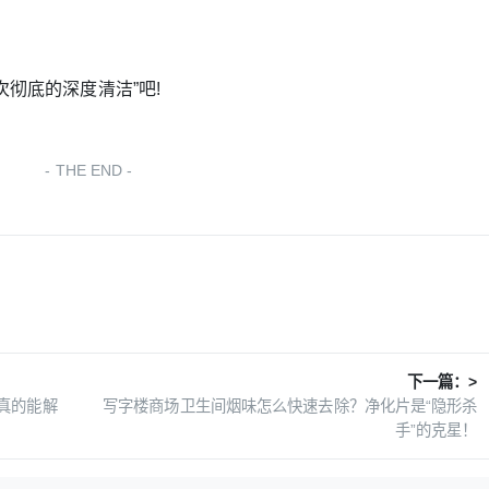
！
彻底的深度清洁”吧!
THE END
下一篇：>
真的能解
写字楼商场卫生间烟味怎么快速去除？净化片是“隐形杀
手”的克星！