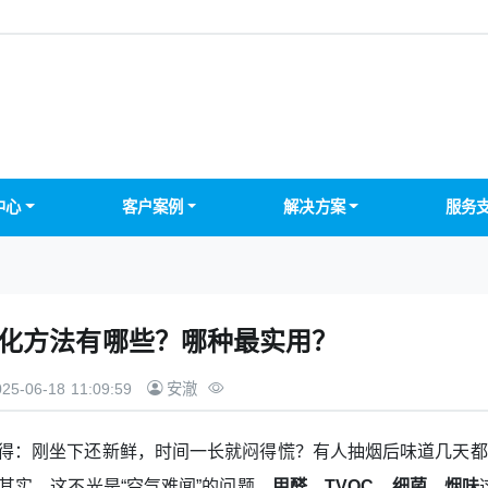
中心
客户案例
解决方案
服务
化方法有哪些？哪种最实用？
25-06-18 11:09:59
安澈
觉得：刚坐下还新鲜，时间一长就闷得慌？有人抽烟后味道几天都
其实，这不光是“空气难闻”的问题，
甲醛、TVOC、细菌、烟味