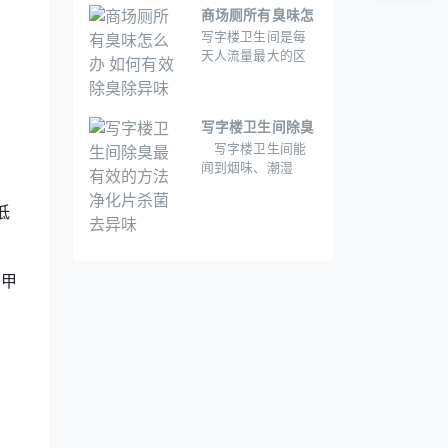
在悄悄影响你的健
悄影响健康。
商场厕所有臭味怎
康。而解决这些问
写字楼卫生间是每
么办 如何有效除臭
题，可能是你最该
天人流量最大的区
除异味
尝试的“万能选手”。
域之一，至有时候
还能闻到烟味、潮
湿味，甚至“厕所特
写字楼卫生间除臭
有的那种味道”?这不
写字楼卫生间能
最有效的方法 净化
仅影响员工和客户
闻到烟味、潮湿
的体验，还可能对
片杀菌去异味
味，甚至“厕所特有
健康造成潜在威
的那种味道”?这不仅
胁。那么，写字楼
低
影响员工和客户的
卫生间到底该怎么
体验，还可能对健
除臭?今天就来聊聊
康造成潜在威胁。
这个问题，重点结
内甲
合空气净化片的使
用效果，给你一套
实用又高效的解决
方案。