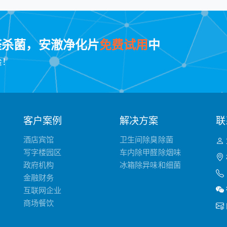
醛杀菌，安澈净化片
免费试用
中
验！
客户案例
解决方案
联
酒店宾馆
卫生间除臭除菌
写字楼园区
车内除甲醛除烟味
政府机构
冰箱除异味和细菌
金融财务
互联网企业
商场餐饮