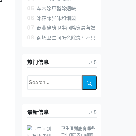
05
车内除甲醛除烟味
06
冰箱除异味和细菌
07
商业建筑卫生间除臭最有效
08
的方法 空气净化片真正分解臭
商场卫生间怎么除臭？不只
味
是靠清洁，还得用“主动净化”
热门信息
更多
最新信息
更多
卫生间到底有哪些
卫生间是家中细菌
细菌？该如何高效