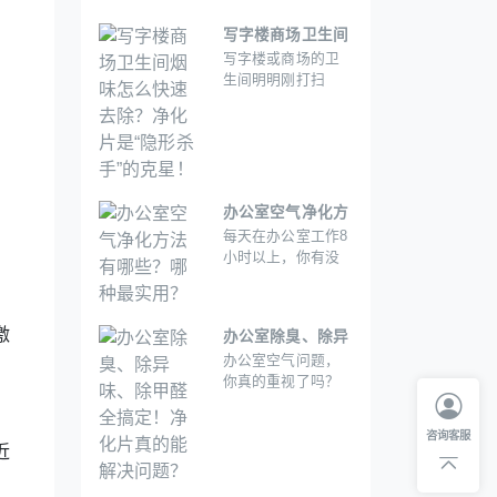
治本，要么操作繁
生间，残留的尼古
琐。
丁、焦油和挥发性
写字楼商场卫生间
有机物(VOCs)会让
写字楼或商场的卫
烟味怎么快速去
空气变得刺鼻难
生间明明刚打扫
除？净化片是“隐
闻。
完，还是有一股挥
形杀手”的克星！
之不去的烟味?尤其
在吸烟区附近，烟
雾通过通风系统“跑”
进卫生间，或者访
客吸烟后直接进入
办公室空气净化方
洗手间，烟味残留
每天在办公室工作8
法有哪些？哪种最
问题让人头疼。怎
。
小时以上，你有没
实用？
么才能快速、彻底
有觉得：刚坐下还
解决这个问题?为什
新鲜，时间一长就
么净化片可能是你
闷得慌？有人抽烟
最该尝试的“除烟神
激
办公室除臭、除异
后味道几天都散不
器”。
办公室空气问题，
味、除甲醛全搞
掉？新装修的办公
你真的重视了吗？
区总有一股“刺鼻
定！净化片真的能
甲醛、TVOC、细
味”？其实，这不光
解决问题？
菌、烟味。 其
是“空气难闻”的问
咨询客服
实，这不光是“味道
题，甲醛、TVOC、
近
不好闻”的问题，这
细菌、烟味这些“隐
些“隐形杀手”可能正
形杀手”可能正在悄