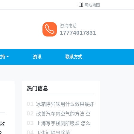
网站地图
咨询电话
17774017831
支持
资讯
联系方式
热门信息
01
冰箱除异味用什么效果最好
02
空气净化片除异味杀菌消毒
改善汽车内空气的方法 空
03
气净化片杀菌除臭除异味除甲醛
上海写字楼厕所吸烟 怎么
散
04
解决卫生间的烟味
卫生间除臭除菌
这