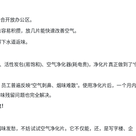
适合开放办公区。
味容易积攒，放几片能快速改善空气。
解下水道返味。
、活性炭包(易饱和)、空气净化器(耗电贵)，净化片真正做到了“
员工普遍反映“空气刺鼻、烟味难散”。使用净化片后，一个月
烟味残留问题也完全解决。
位！
味发愁，不妨试试空气净化片。它不仅能，还，是写字楼、企