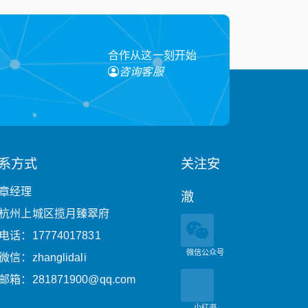
合作从这一刻开始
咨询客服
系方式
关注安
章经理
澈
杭州上城区揽月臻翠府
电话：17774017831
微信公众号
微信：zhanglidali
邮箱：281871900@qq.com
小红书