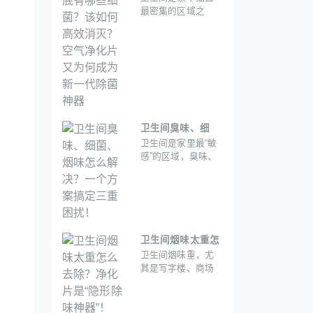
最密集的区域之
消灭？空气净化片
一。潮湿、通风不
又为何成为新一代
良的环境为细菌提
除菌神器
供了“温床”，而日常
使用中产生的污
垢、毛发、有机物
残渣等更是加剧了
细菌滋生。那么，?
卫生间臭味、细
卫生间是家里最“敏
菌、烟味怎么解
感”的区域，臭味、
决？一个方案搞定
细菌、烟味三大问
三重困扰！
题总让人头疼。臭
味来自下水道返味
或清洁不到位;细菌
滋生在潮湿角落，
威胁健康;烟味则像
卫生间烟味太重怎
“幽灵”一样挥之不
卫生间烟味重，尤
么去除？净化片是
去。传统的清洁
其是写字楼、商场
“隐形除味神器”！
剂、活性炭包、空
或家庭中有人吸烟
气净化器看似能解
时，烟雾通过通风
决，但要么治标不
系统或直接进入卫