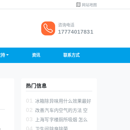
网站地图
咨询电话
17774017831
支持
资讯
联系方式
热门信息
01
冰箱除异味用什么效果最好
02
空气净化片除异味杀菌消毒
改善汽车内空气的方法 空
03
气净化片杀菌除臭除异味除甲醛
上海写字楼厕所吸烟 怎么
04
解决卫生间的烟味
卫生间除臭除菌