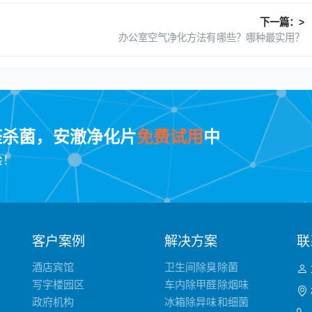
下一篇：>
办公室空气净化方法有哪些？哪种最实用？
醛杀菌，安澈净化片
免费试用
中
验！
客户案例
解决方案
联
酒店宾馆
卫生间除臭除菌
写字楼园区
车内除甲醛除烟味
政府机构
冰箱除异味和细菌