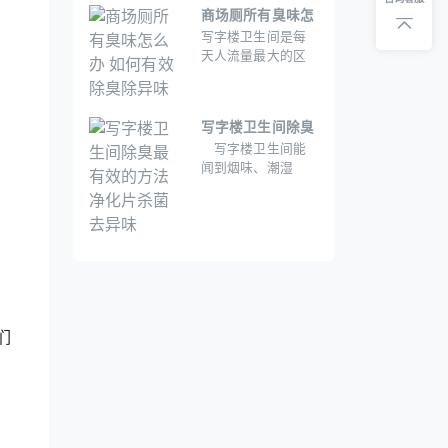
在悄悄影响你的健
悄影响健康。
商场厕所有臭味怎
康。而解决这些问
写字楼卫生间是每
么办 如何有效除臭
题，可能是你最该
天人流量最大的区
除异味
尝试的“万能选手”。
域之一，至有时候
还能闻到烟味、潮
湿味，甚至“厕所特
写字楼卫生间除臭
有的那种味道”?这不
写字楼卫生间能
最有效的方法 净化
仅影响员工和客户
闻到烟味、潮湿
的体验，还可能对
片杀菌去异味
味，甚至“厕所特有
健康造成潜在威
的那种味道”?这不仅
胁。那么，写字楼
影响员工和客户的
卫生间到底该怎么
体验，还可能对健
除臭?今天就来聊聊
康造成潜在威胁。
这个问题，重点结
合空气净化片的使
用效果，给你一套
实用又高效的解决
们
方案。