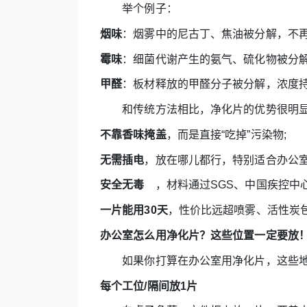
举个例子：
烟味
：烟雾中的尼古丁、焦油被分解，不
霉味
：细菌代谢产生的氨气、硫化物被分
甲醛
：板材释放的甲醛分子被分解，浓度
和传统方法相比，净化片的优势很明
不靠香味掩盖
，而是直接“吃掉”污染物;
无需插电
，放在哪儿都行，特别适合办公室
安全无毒
，材料通过SGS、中国疾控中心
一片能用30天
，性价比远超喷雾、活性炭
办公室怎么用净化片？这些位置一定要放
如果你打算在办公室用净化片，这些地方
每个工位/隔间放1片