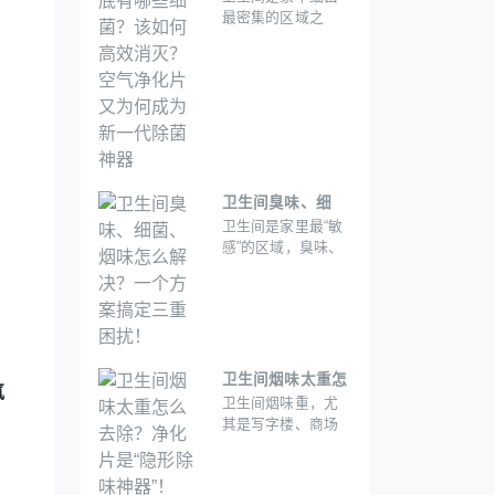
最密集的区域之
消灭？空气净化片
一。潮湿、通风不
又为何成为新一代
良的环境为细菌提
除菌神器
供了“温床”，而日常
使用中产生的污
垢、毛发、有机物
残渣等更是加剧了
细菌滋生。那么，?
卫生间臭味、细
卫生间是家里最“敏
菌、烟味怎么解
感”的区域，臭味、
决？一个方案搞定
细菌、烟味三大问
三重困扰！
题总让人头疼。臭
味来自下水道返味
或清洁不到位;细菌
滋生在潮湿角落，
威胁健康;烟味则像
卫生间烟味太重怎
氧
“幽灵”一样挥之不
卫生间烟味重，尤
么去除？净化片是
去。传统的清洁
其是写字楼、商场
“隐形除味神器”！
剂、活性炭包、空
或家庭中有人吸烟
气净化器看似能解
时，烟雾通过通风
决，但要么治标不
系统或直接进入卫