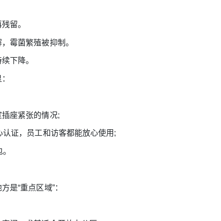
再残留。
解，霉菌繁殖被抑制。
持续下降。
显：
插座紧张的情况;
认证，员工和访客都能放心使用;
包。
！
是“重点区域”：