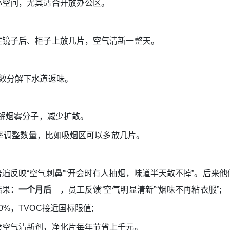
空间，尤其适合开放办公区。
镜子后、柜子上放几片，空气清新一整天。
效分解下水道返味。
解烟雾分子，减少扩散。
率调整数量，比如吸烟区可以多放几片。
映“空气刺鼻”“开会时有人抽烟，味道半天散不掉”。后来他
结果：
一个月后
，员工反馈“空气明显清新”“烟味不再粘衣服”;
%，TVOC接近国标限值;
喷空气清新剂，净化片每年节省上千元。