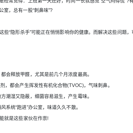
经常觉得：上班第一天还好，时间一长就感觉“空气闷得慌”?
室，总有一股“刺鼻味”?
些“隐形杀手”可能正在悄悄影响你的健康。而解决这些问题，
！
都会释放甲醛，尤其是前几个月浓度最高。
，都会产生挥发性有机化合物(TVOC)，气味刺鼻。
地方潮湿又隐蔽，细菌容易滋生，产生霉味。
风系统“跑进”办公室，味道久久不散。
能就是这些家伙在作祟!