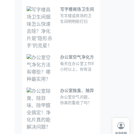
治本，要么操作繁
生间，残留的尼古
琐。
丁、焦油和挥发性
写字楼商场卫生间
有机物(VOCs)会让
写字楼或商场的卫
烟味怎么快速去
空气变得刺鼻难
生间明明刚打扫
除？净化片是“隐
闻。
完，还是有一股挥
形杀手”的克星！
之不去的烟味?尤其
在吸烟区附近，烟
雾通过通风系统“跑”
进卫生间，或者访
客吸烟后直接进入
办公室空气净化方
洗手间，烟味残留
每天在办公室工作8
法有哪些？哪种最
问题让人头疼。怎
小时以上，你有没
实用？
么才能快速、彻底
有觉得：刚坐下还
解决这个问题?为什
新鲜，时间一长就
么净化片可能是你
闷得慌？有人抽烟
最该尝试的“除烟神
办公室除臭、除异
后味道几天都散不
器”。
办公室空气问题，
味、除甲醛全搞
掉？新装修的办公
你真的重视了吗？
区总有一股“刺鼻
定！净化片真的能
甲醛、TVOC、细
味”？其实，这不光
解决问题？
菌、烟味。 其
是“空气难闻”的问
实，这不光是“味道
题，甲醛、TVOC、
不好闻”的问题，这
细菌、烟味这些“隐
些“隐形杀手”可能正
形杀手”可能正在悄
咨询客服