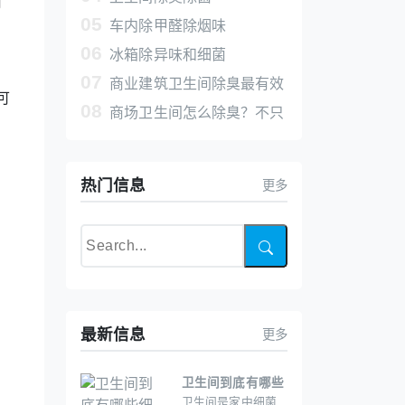
有
05
车内除甲醛除烟味
06
冰箱除异味和细菌
07
商业建筑卫生间除臭最有效
可
08
的方法 空气净化片真正分解臭
商场卫生间怎么除臭？不只
味
是靠清洁，还得用“主动净化”
热门信息
更多
最新信息
更多
卫生间到底有哪些
卫生间是家中细菌
细菌？该如何高效